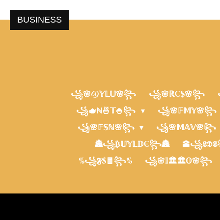
Zum
BUSINESS
Hauptinhalt
springen
Sim
Life
Business
꧁🌸@𝕐𝕃𝕌🌸꧂
꧁🌸ℝ€$🌸꧂
Empire
꧁🫖ℕ🍜𝕋🍚꧂
꧁🌸𝔽𝕄𝕐🌸꧂
꧁🌸𝔽𝕊ℕ🌸꧂
꧁🌸𝕄𝔸𝕍🌸꧂
Business
🏯꧁₿𝕌𝕐𝕃𝔻€꧂🏯
🕋꧁𝕷𝕯
Empire
%꧁𝕱$🧧꧂%
꧁🌸𝕀🏛️🏛️𝕆🌸꧂
Richmen