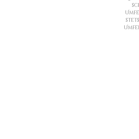
sc
Umfe
stet
Umfel