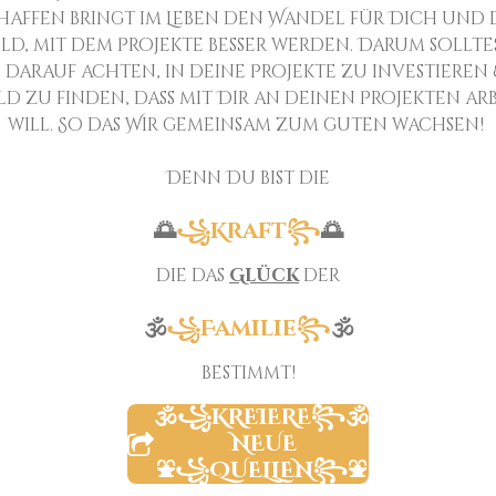
haffen bringt im Leben den Wandel für Dich und 
ld, mit dem Projekte besser werden. Darum sollte
s darauf achten, in deine Projekte zu investieren 
d zu finden, dass mit Dir an deinen Projekten ar
will. So das Wir gemeinsam zum guten wachsen!
Denn Du bist die
🌅
꧁Kraft꧂
🌅
die das
Glück
der
🕉️
꧁Familie꧂
🕉️
bestimmt!
🕉️꧁KREIERE
꧂🕉️
NEUE
⛲️꧁QUELLEN꧂⛲️