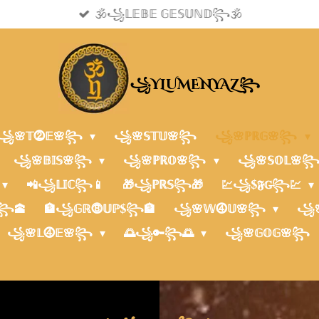
🕉️꧁𝕃𝔼𝔹𝔼 𝔾𝔼𝕊𝕌ℕ𝔻꧂🕉️
YLUMENYAZ
꧁
꧂
꧁🌸𝕋⓶𝔼🌸꧂
꧁🌸𝕊𝕋𝕌🌸꧂
꧁🌸ℙℝ𝔾🌸꧂
꧁🌸𝔹𝕀𝕊🌸꧂
꧁🌸ℙℝ𝕆🌸꧂
꧁🌸𝕊𝕆𝕃🌸
📲꧁𝕃𝕀ℂ꧂📱
🎁꧁ℙℝ𝕊꧂🎁
💹꧁$𝕱𝔾꧂💹
꧂🕋
🏦꧁𝔾ℝ⓼𝕌ℙ$꧂🏦
꧁🌸𝕎⓸𝕌🌸꧂
꧁
꧁🌸𝕃⓸𝔼🌸꧂
🌅꧁🔑꧂🌅
꧁🌸𝔾𝕆𝔾🌸꧂