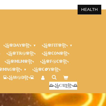
HEALTH
꧁🌸𝔻𝔸𝕐🌸꧂
꧁🌸𝔽𝕀𝕋🌸꧂
꧂
꧁🌸𝕋ℝ@🌸꧂
꧁🌸ℂ𝕆ℕ🌸꧂
꧁🌸𝕄𝕃𝕄🌸꧂
꧁🌸𝔽@ℂ🌸꧂
𝕄ℕ𝔾🌸꧂
꧁🌸ℂ🪙𝕐🌸꧂
💻꧁𝕎@𝔻꧂💻
🌅꧁CILI꧂🌅