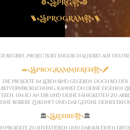
⚙️꧁PRG꧂⚙️
🪜꧁PROGRAM꧂🪜
er Begriff, Projects ist Englisch & heisst auf Deuts
✒️꧁ProGRAMMIEREN꧂🖋️
Die Projekte im Leben sind gegeben. doch bei der
lbstverwircklichung, kannst Du deine eigenen Zi
tzen, um so an Dir und deine Fähigkeiten zu arbe
 eine bessere Zukunft und das Gefühl deines Erfol
🏛️
꧁Lehre꧂
🏛️
 in Projekte zu investieren und daraus einen Erfo