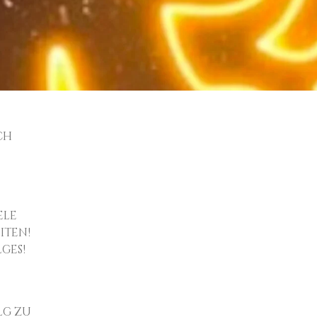
ch
ele
iten!
ges!
lg zu