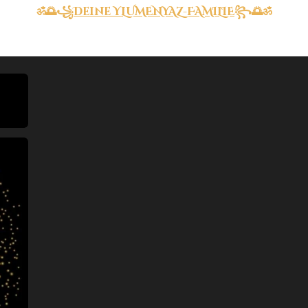
ॐ🌅꧁
Deine YLUMENYAZ-FAMILIE
꧂🌅ॐ