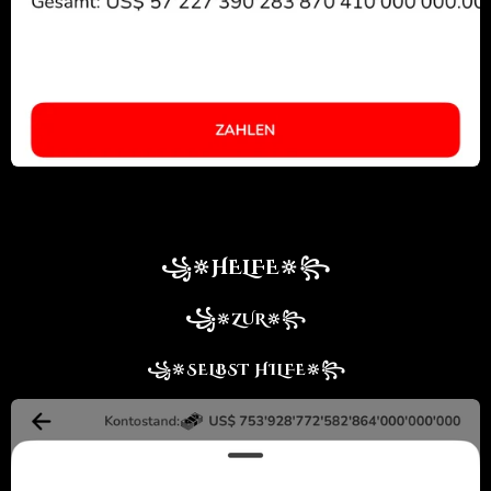
꧁🔆HELFE🔆꧂
꧁
🔆ZUR🔆꧂
꧁🔆SELBST HILFE🔆꧂