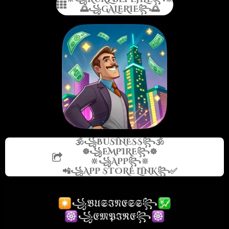
🌅꧁GALERIE꧂🌅
🕉️꧁BUSINESS꧂🕉️
☸️꧁EMPIRE꧂☸️
🔆꧁APP꧂🔆
📲꧁APP STORE LINK꧂✅