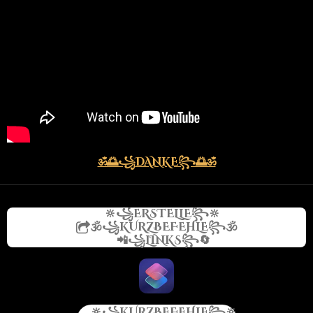
ॐ🌅꧁
DANKE
꧂🌅ॐ
🔆꧁ERSTELLE꧂🔆
🕉️꧁KURZBEFEHLE꧂🕉️
📲꧁LINKS꧂🔄
🔆꧁KURZBEFEHLE꧂🔆