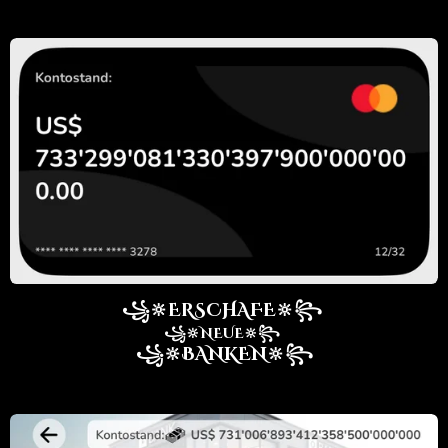
꧁🔆ERSCHAFE🔆꧂
꧁🔆NEUE🔆꧂
꧁🔆BANKEN🔆꧂