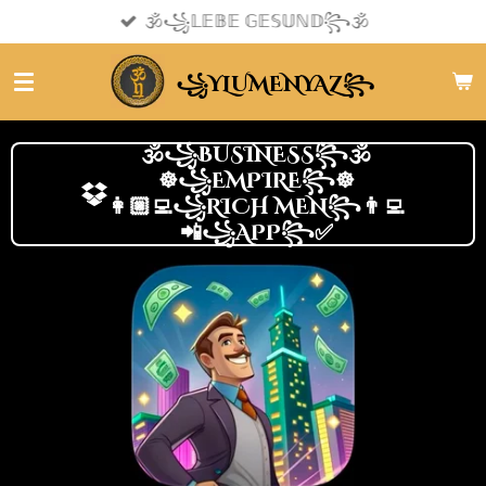
🕉️꧁𝕃𝔼𝔹𝔼 𝔾𝔼𝕊𝕌ℕ𝔻꧂🕉️
Zum
BUSINESS
HEALTH
Hauptinhalt
springen
YLUMENYAZ
꧁
꧂
Sim
Life
🕉️꧁BUSINESS꧂🕉️
☸️꧁EMPIRE꧂☸️
Business
👩🏼‍💻꧁RICH MEN꧂👨‍💻
Empire
📲꧁APP꧂✅
Business
Empire
Richmen