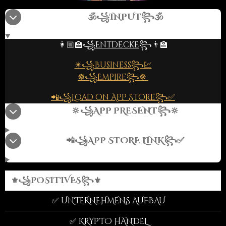
🕉️꧁INPUT꧂🕉️
👩🏼‍🏫꧁
Entdecke
꧂👨‍🏫
✴️꧁Business꧂💹
☸️꧁Empire꧂☸️
📲꧁
Load on APP Store
꧂✅
🔆꧁APP PRESENT꧂🔆
📲꧁APP STORE LINK꧂✅
⚜️꧁POSITIVES꧂⚜️
✅ UNTERNEHMENS AUFBAU
✅ KRYPTO HANDEL