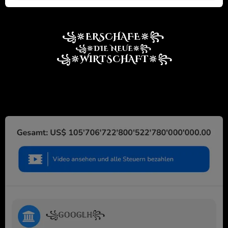
꧁🔆ERSCHAFE🔆꧂
꧁🔆DIE NEUE🔆꧂
꧁🔆WIRTSCHAFT🔆꧂