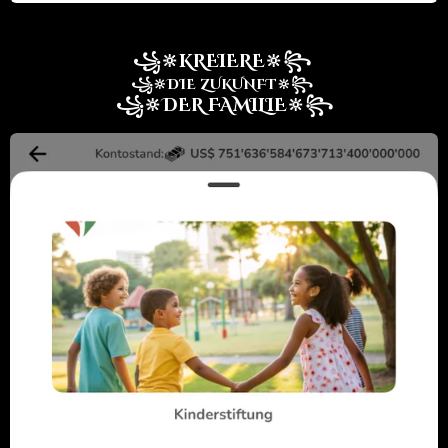
꧁🔆KREIERE🔆꧂
꧁🔆DIE ZUKUNFT🔆꧂
꧁🔆DER FAMILIE🔆꧂